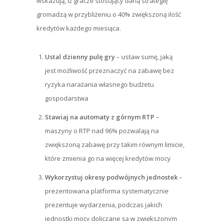
wskazują, iż gracze stosujący daną strategię
gromadzą w przybliżeniu o 40% zwiększoną ilość
kredytów każdego miesiąca.
Ustal dzienny pulę gry
– ustaw sumę, jaką
jest możliwość przeznaczyć na zabawę bez
ryzyka narażania własnego budżetu
gospodarstwa
Stawiaj na automaty z górnym RTP
–
maszyny o RTP nad 96% pozwalają na
zwiększoną zabawę przy takim równym limicie,
które zmienia go na więcej kredytów mocy
Wykorzystuj okresy podwójnych jednostek
–
prezentowana platforma systematycznie
prezentuje wydarzenia, podczas jakich
jednostki mocy doliczane są w zwiększonym