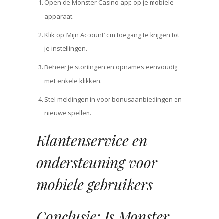
Open de Monster Casino app op je mobiele
apparaat.
Klik op ‘Mijn Account’ om toegang te krijgen tot
je instellingen.
Beheer je stortingen en opnames eenvoudig
met enkele klikken.
Stel meldingen in voor bonusaanbiedingen en
nieuwe spellen.
Klantenservice en
ondersteuning voor
mobiele gebruikers
Conclusie: Is Monster