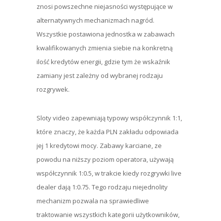
znosi powszechne niejasności występujące w
alternatywnych mechanizmach nagród.
Wszystkie postawiona jednostka w zabawach
kwalifikowanych zmienia siebie na konkretną
ilość kredytów energii, gdzie tym że wskaźnik
zamiany jest zależny od wybranej rodzaju
rozgrywek.
Sloty video zapewniają typowy współczynnik 1:1,
które znaczy, że każda PLN zakładu odpowiada
jej 1 kredytowi mocy. Zabawy karciane, ze
powodu na niższy poziom operatora, używają
współczynnik 1:0.5, w trakcie kiedy rozgrywki live
dealer dają 1:0.75. Tego rodzaju niejednolity
mechanizm pozwala na sprawiedliwe
traktowanie wszystkich kategorii użytkowników,