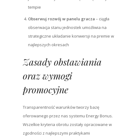
tempie
Obserwuj rozwój w panelu gracza
– ciągła
obserwacja stanu jednostek umożliwia na
strategiczne układanie konwersji na premie w
najlepszych okresach
Zasady obstawiania
oraz wymogi
promocyjne
Transparentność warunków tworzy bazę
oferowanego przez nas systemu Energy Bonus.
Wszelkie kryteria obrotu zostały opracowane w
zgodności z najlepszymi praktykami