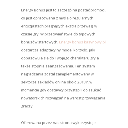
Energy Bonus jest to szczególna postać promocji,
co jest opracowana z myślą o regularnych
entuzjastach pragnących ekstra przewagi w
czasie gry. W przeciwieństwie do typowych
bonusów startowych,
Energy bonus kasynowy pl
dostarcza adaptacyjny model korzyści, jaki
dopasowuje się do Twojego charakteru gry a
także stopnia zaangażowania. Ten system
nagradzania został zaimplementowany w
sektorze zakładów online około 2018 r, w
momencie gdy dostawcy przystąpili do szukać
nowatorskich rozwiązań na wzrost przywiązania
graczy.
Oferowana przez nas strona wykorzystuje