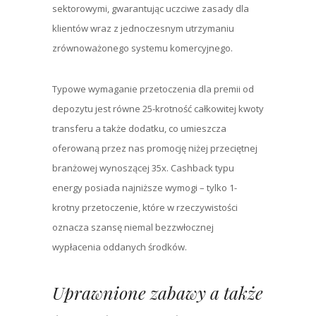
sektorowymi, gwarantując uczciwe zasady dla
klientów wraz z jednoczesnym utrzymaniu
zrównoważonego systemu komercyjnego.
Typowe wymaganie przetoczenia dla premii od
depozytu jest równe 25-krotność całkowitej kwoty
transferu a także dodatku, co umieszcza
oferowaną przez nas promocję niżej przeciętnej
branżowej wynoszącej 35x. Cashback typu
energy posiada najniższe wymogi – tylko 1-
krotny przetoczenie, które w rzeczywistości
oznacza szansę niemal bezzwłocznej
wypłacenia oddanych środków.
Uprawnione zabawy a także