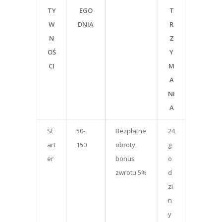
TY
EGO
T
W
DNIA
R
N
Z
OŚ
Y
CI
M
A
NI
A
St
50-
Bezpłatne
24
art
150
obroty,
g
er
bonus
o
zwrotu 5%
d
zi
n
y