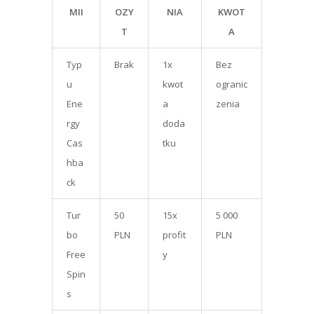
MII
OZY
NIA
KWOT
T
A
Typ
Brak
1x
Bez
u
kwot
ogranic
Ene
a
zenia
rgy
doda
Cas
tku
hba
ck
Tur
50
15x
5 000
bo
PLN
profit
PLN
Free
y
Spin
s