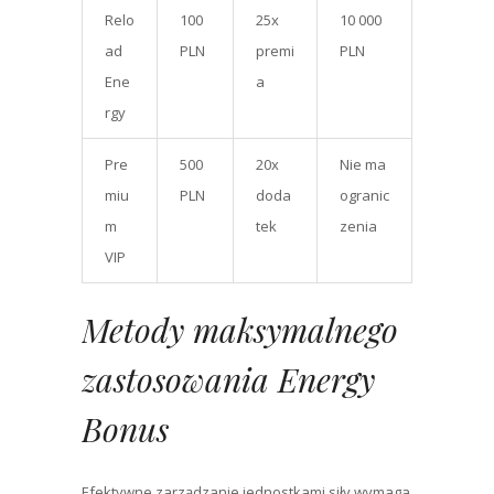
Relo
100
25x
10 000
ad
PLN
premi
PLN
Ene
a
rgy
Pre
500
20x
Nie ma
miu
PLN
doda
ogranic
m
tek
zenia
VIP
Metody maksymalnego
zastosowania Energy
Bonus
Efektywne zarządzanie jednostkami siły wymaga