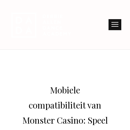
Mobiele
compatibiliteit van
Monster Casino: Speel