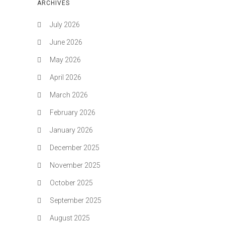
ARCHIVES
July 2026
June 2026
May 2026
April 2026
March 2026
February 2026
January 2026
December 2025
November 2025
October 2025
September 2025
August 2025