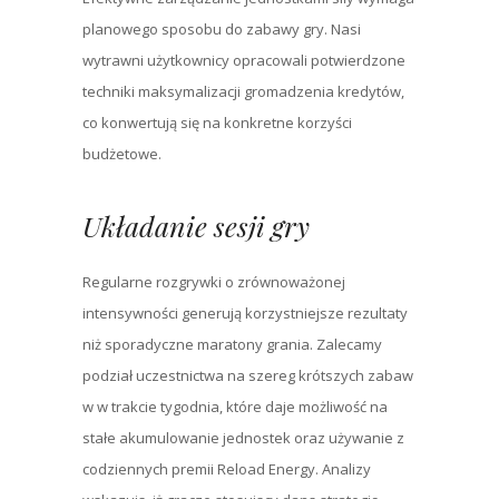
planowego sposobu do zabawy gry. Nasi
wytrawni użytkownicy opracowali potwierdzone
techniki maksymalizacji gromadzenia kredytów,
co konwertują się na konkretne korzyści
budżetowe.
Układanie sesji gry
Regularne rozgrywki o zrównoważonej
intensywności generują korzystniejsze rezultaty
niż sporadyczne maratony grania. Zalecamy
podział uczestnictwa na szereg krótszych zabaw
w w trakcie tygodnia, które daje możliwość na
stałe akumulowanie jednostek oraz używanie z
codziennych premii Reload Energy. Analizy