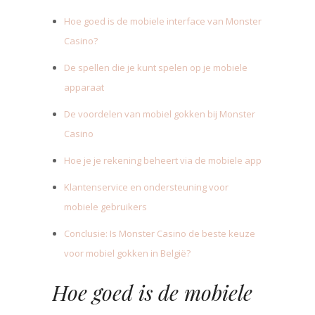
Hoe goed is de mobiele interface van Monster
Casino?
De spellen die je kunt spelen op je mobiele
apparaat
De voordelen van mobiel gokken bij Monster
Casino
Hoe je je rekening beheert via de mobiele app
Klantenservice en ondersteuning voor
mobiele gebruikers
Conclusie: Is Monster Casino de beste keuze
voor mobiel gokken in België?
Hoe goed is de mobiele