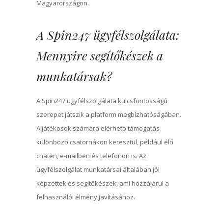
Magyarországon.
A Spin247 ügyfélszolgálata:
Mennyire segítőkészek a
munkatársak?
A Spin247 ügyfélszolgálata kulcsfontosságú
szerepet játszik a platform megbízhatóságában.
A játékosok számára elérhető támogatás
különböző csatornákon keresztül, például élő
chaten, e-mailben és telefonon is. Az
ügyfélszolgálat munkatársai általában jól
képzettek és segítőkészek, ami hozzájárul a
felhasználói élmény javításához.