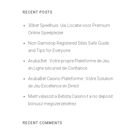
RECENT POSTS
30bet Speelhuis: Uw Locatie voor Premium
Online Speelplezier
Non Gamstop Registered Sites Safe Guide
and Tips for Everyone
Aruba Bet : Votre propre Plateforme de Jeu
en Ligne sécurisé de Confiance
ArubaBet Casino Plateforme : Votre Solution
de Jeu Excellence en Direct
Miért válaszd a Betista Casino-t a no deposit
bónusz megszerzéséhez
RECENT COMMENTS