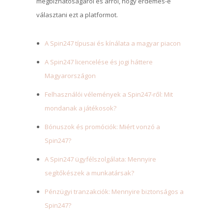
megbízhatóságáról és arról, hogy érdemes-e
választani ezt a platformot.
A Spin247 típusai és kínálata a magyar piacon
A Spin247 licencelése és jogi háttere
Magyarországon
Felhasználói vélemények a Spin247-ről: Mit
mondanak a játékosok?
Bónuszok és promóciók: Miért vonzó a
Spin247?
A Spin247 ügyfélszolgálata: Mennyire
segítőkészek a munkatársak?
Pénzügyi tranzakciók: Mennyire biztonságos a
Spin247?