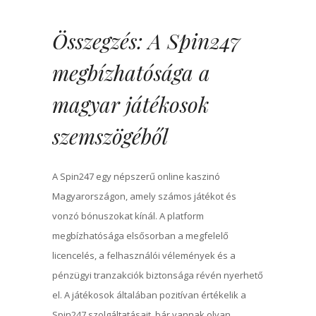
Összegzés: A Spin247
megbízhatósága a
magyar játékosok
szemszögéből
A Spin247 egy népszerű online kaszinó
Magyarországon, amely számos játékot és
vonzó bónuszokat kínál. A platform
megbízhatósága elsősorban a megfelelő
licencelés, a felhasználói vélemények és a
pénzügyi tranzakciók biztonsága révén nyerhető
el. A játékosok általában pozitívan értékelik a
Spin247 szolgáltatásait, bár vannak olyan