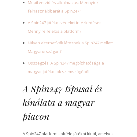
Mobil verzió és alkalmazás: Mennyire
felhasználóbarát a Spin247?
A Spin247 játékosvédelmi intézkedései:
Mennyire felelős a platform?
Milyen alternatívák léteznek a Spin247 mellett
Magyarországon?
Összegzés: A Spin247 megbízhatósága a
magyar játékosok szemszögéből
A Spin247 típusai és
kínálata a magyar
piacon
A Spin247 platform sokféle játékot kínál, amelyek