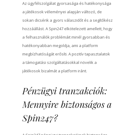
Az ügyfélszolgálat gyorsasága és hatékonysága
a játékosok véleményei alapján változó, de
sokan dicsérik a gyors válaszidőt és a segítőkész
hozzáállást. A Spin247 elkötelezett amellett, hogy
a felhasználók problémáit minél gyorsabban és
hatékonyabban megoldja, ami a platform
megbízhatóságát erősíti. A pozitív tapasztalatok
a támogatási szolgáltatásokkal növelik a
játékosok bizalmát a platform iránt.
Pénzügyi tranzakciók:
Mennyire biztonságos a
Spin247?