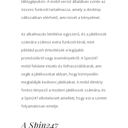
táblagépükön. A mobil verzió általában szinte az
összes funkciót tartalmazza, amely a desktop
változatban elérhető, ami növeli a kényelmet.
Az alkalmazás letöltése egyszerű, és a játékosok
számára számos extra funkciót kínál, mint
például push értesítések a legújabb
promóciókról vagy eseményekről. A Spin247
mobil felülete intuitív és felhasználóbarát, ami
segíti a játékosokat abban, hogy könnyedén
megtalálják kedvenc játékaikat. A mobil élmény
fontos tényező a modern játékosok számára, és
a Spin247 elkötelezett amellett, hogy ezt a szintet
folyamatosan emelje.
A Spin247