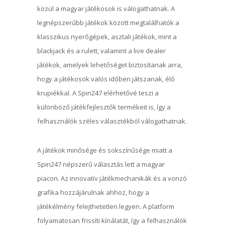
közül a magyar játékosok is válogathatnak. A
legnépszerűbb játékok között megtalálhatók a
klasszikus nyerőgépek, asztali játékok, mint a
blackjack és a rulett, valamint a live dealer
játékok, amelyek lehetőséget biztosítanak arra,
hogy a játékosok valós időben játszanak, élő
krupiékkal. A Spin247 elérhetővé teszi a
különböző játékfejlesztők termékeit is, így a
felhasználók széles választékból válogathatnak.
A játékok minősége és sokszínűsége miatt a
Spin247 népszerű választás lett a magyar
piacon. Az innovatív játékmechanikák és a vonzó
grafika hozzájárulnak ahhoz, hogy a
játékélmény felejthetetlen legyen. A platform
folyamatosan frissíti kínálatát, így a felhasználók