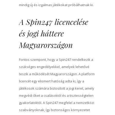
mindig új és izgalmas játékokat próbálhatnak ki.
A Spin247 licencelése
és jogi háttere
Magyarországon
Fontos szempont, hogy a Spin247 rendelkezik a
szükséges engedélyekkel, amelyek lehetővé
teszik a működését Magyarországon. A platform
licencét egy elismert hatóság adta ki, így a
játékosok számára biztosított a jogi keret, amely
megvédi őket a csalásoktól és a tisztességtelen
gyakorlatoktól. A Spin247 megfelel a nemzetközi
szabványoknak, így biztonságos környezetet