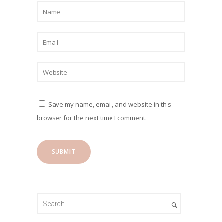
Save my name, email, and website in this
browser for the next time I comment.