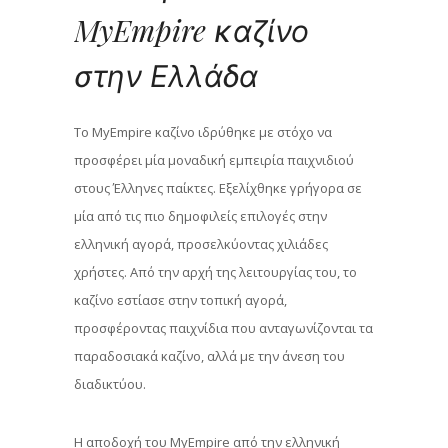
MyEmpire καζίνο
στην Ελλάδα
Το MyEmpire καζίνο ιδρύθηκε με στόχο να
προσφέρει μία μοναδική εμπειρία παιχνιδιού
στους Έλληνες παίκτες. Εξελίχθηκε γρήγορα σε
μία από τις πιο δημοφιλείς επιλογές στην
ελληνική αγορά, προσελκύοντας χιλιάδες
χρήστες. Από την αρχή της λειτουργίας του, το
καζίνο εστίασε στην τοπική αγορά,
προσφέροντας παιχνίδια που ανταγωνίζονται τα
παραδοσιακά καζίνο, αλλά με την άνεση του
διαδικτύου.
Η αποδοχή του MyEmpire από την ελληνική