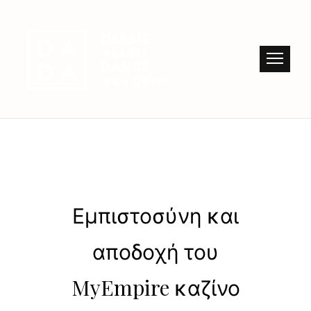
Εμπιστοσύνη και
αποδοχή του
MyEmpire καζίνο