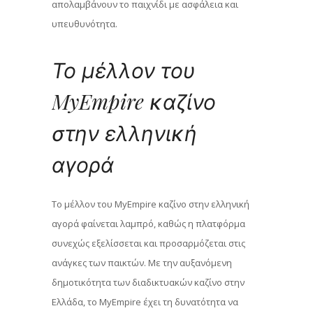
απολαμβάνουν το παιχνίδι με ασφάλεια και
υπευθυνότητα.
Το μέλλον του
MyEmpire καζίνο
στην ελληνική
αγορά
Το μέλλον του MyEmpire καζίνο στην ελληνική
αγορά φαίνεται λαμπρό, καθώς η πλατφόρμα
συνεχώς εξελίσσεται και προσαρμόζεται στις
ανάγκες των παικτών. Με την αυξανόμενη
δημοτικότητα των διαδικτυακών καζίνο στην
Ελλάδα, το MyEmpire έχει τη δυνατότητα να