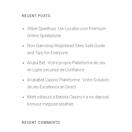
RECENT POSTS
30bet Speelhuis: Uw Locatie voor Premium
Online Speelplezier
Non Gamstop Registered Sites Safe Guide
and Tips for Everyone
Aruba Bet : Votre propre Plateforme de Jeu
en Ligne sécurisé de Confiance
ArubaBet Casino Plateforme : Votre Solution
de Jeu Excellence en Direct
Miért válaszd a Betista Casino-t a no deposit
bónusz megszerzéséhez
RECENT COMMENTS