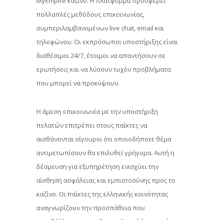
MyEmpire καζίνο. Η πλατφόρμα προσφέρει
πολλαπλές μεθόδους επικοινωνίας,
συμπεριλαμβανομένων live chat, email και
τηλεφώνου. Οι εκπρόσωποι υποστήριξης είναι
διαθέσιμοι 24/7, έτοιμοι να απαντήσουν σε
ερωτήσεις και να λύσουν τυχόν προβλήματα
που μπορεί να προκύψουν.
Η άμεση επικοινωνία με την υποστήριξη
πελατών επιτρέπει στους παίκτες να
αισθάνονται σίγουροι ότι οποιοδήποτε θέμα
αντιμετωπίσουν θα επιλυθεί γρήγορα. Αυτή η
δέσμευση για εξυπηρέτηση ενισχύει την
αίσθηση ασφάλειας και εμπιστοσύνης προς το
καζίνο. Οι παίκτες της ελληνικής κοινότητας
αναγνωρίζουν την προσπάθεια που