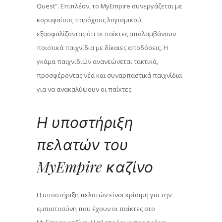
Quest”. Επιπλέον, το MyEmpire συνεργάζεται με
κορυφαίους παρόχους λογισμικού,
εξασφαλίζοντας ότι οι παίκτες απολαμβάνουν
ποιοτικά παιχνίδια με δίκαιες αποδόσεις. Η
γκάμα παιχνιδιών ανανεώνεται τακτικά,
προσφέροντας νέα και συναρπαστικά παιχνίδια
για να ανακαλύψουν οι παίκτες.
Η υποστήριξη
πελατών του
MyEmpire καζίνο
Η υποστήριξη πελατών είναι κρίσιμη για την
εμπιστοσύνη που έχουν οι παίκτες στο